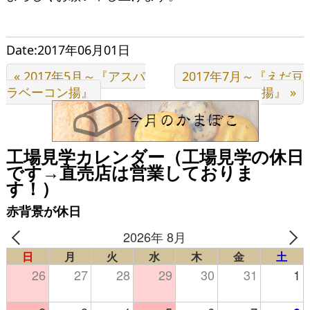
Date:2017年06月01日
« 2017年5月～『アスパ
2017年7月～『えだ豆
ラベーコン揚』
揚』 »
工場見学カレンダー（工場見学の休日
です→直売店は営業しておりま
す！）
赤背景が休日
2026年 8月
日
月
火
水
木
金
土
26
27
28
29
30
31
1