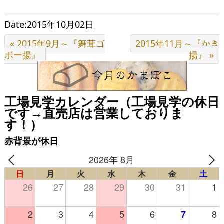
Date:2015年10月02日
« 2015年9月～『舞茸ゴ
2015年11月～『かき
ボー揚』
揚』 »
工場見学カレンダー（工場見学の休日
です→直売店は営業しておりま
す！）
赤背景が休日
2026年 8月
日
月
火
水
木
金
土
26
27
28
29
30
31
1
2
3
4
5
6
8
7