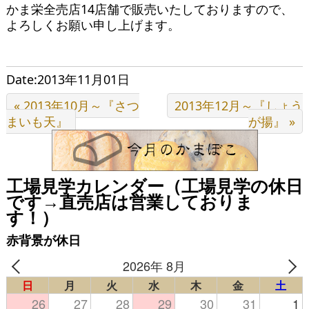
かま栄全売店14店舗で販売いたしておりますので、
よろしくお願い申し上げます。
Date:2013年11月01日
« 2013年10月～『さつ
2013年12月～『しょう
まいも天』
が揚』 »
工場見学カレンダー（工場見学の休日
です→直売店は営業しておりま
す！）
赤背景が休日
2026年 8月
日
月
火
水
木
金
土
26
27
28
29
30
31
1