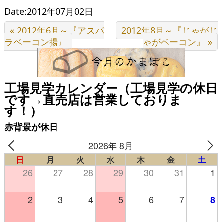
Date:2012年07月02日
« 2012年6月～『アスパ
2012年8月～『じゃがじ
ラベーコン揚』
ゃがベーコン』 »
工場見学カレンダー（工場見学の休日
です→直売店は営業しておりま
す！）
赤背景が休日
2026年 8月
日
月
火
水
木
金
土
26
27
28
29
30
31
1
2
3
4
5
6
7
8