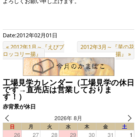
よろしくお願い申し上げます。
Date:2012年02月01日
« 2012年1月～『えびブ
2012年3月～『菜の花
ロッコリー揚』
揚』 »
工場見学カレンダー（工場見学の休日
です→直売店は営業しておりま
す！）
赤背景が休日
2026年 8月
日
月
火
水
木
金
土
26
27
28
29
30
31
1