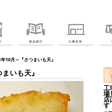
011年10月～『さつまいも天』
さつまいも天』
工
場
店
す