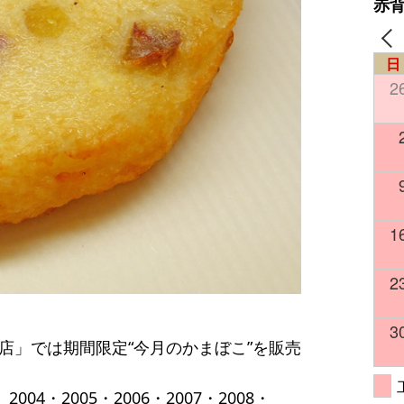
赤
日
2
1
2
3
本店」では期間限定“今月のかまぼこ”を販売
04・2005・2006・2007・2008・