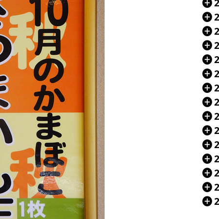
Á
Á
Á
Á
Á
Á
Á
Á
Á
Á
Á
Á
Á
Á
Á