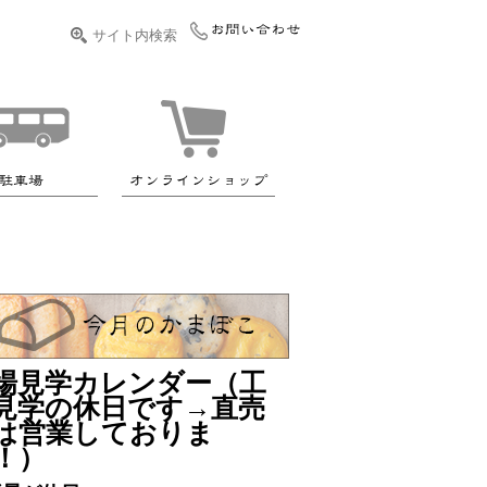
場見学カレンダー（工
見学の休日です→直売
は営業しておりま
！）