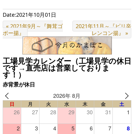
Date:2021年10月01日
« 2021年9月～『舞茸ゴ
2021年11月～『ピリ辛
ボー揚』
レンコン揚』 »
工場見学カレンダー（工場見学の休日
です→直売店は営業しておりま
す！）
赤背景が休日
2026年 8月
日
月
火
水
木
金
土
26
27
28
29
30
31
1
2
3
4
5
6
7
8