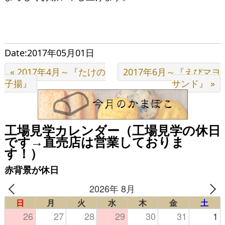
Date:2017年05月01日
« 2017年4月～『たけの
2017年6月～『えびマヨ
子揚』
サンド』 »
工場見学カレンダー（工場見学の休日
です→直売店は営業しておりま
す！）
赤背景が休日
2026年 8月
日
月
火
水
木
金
土
26
27
28
29
30
31
1