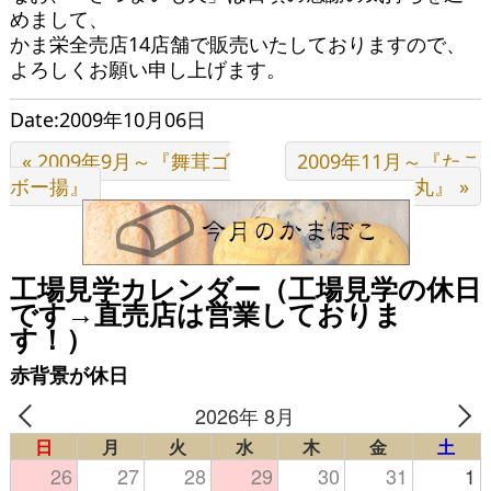
めまして、
かま栄全売店14店舗で販売いたしておりますので、
よろしくお願い申し上げます。
Date:2009年10月06日
« 2009年9月～『舞茸ゴ
2009年11月～『たこ
ボー揚』
丸』 »
工場見学カレンダー（工場見学の休日
です→直売店は営業しておりま
す！）
赤背景が休日
2026年 8月
日
月
火
水
木
金
土
26
27
28
29
30
31
1